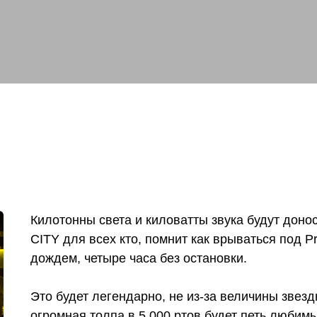
Килотонны света и киловатты звука будут дон
CITY для всех кто, помнит как врываться под Pr
дождем, четыре часа без остановки.
Это будет легендарно, не из-за величины звездн
огромная толпа в 5 000 ртов будет петь любим