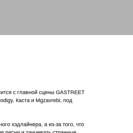
осится с главной сцены GASTREET
odigy, Каста и Mgzavrebi, под
ого хэдлайнера, а из-за того, что
ые песни и танцевать странные